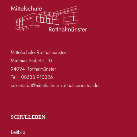
u
g
n
A
g
n
e
s
Mittelschule Rotthalmünster
n
Matthias-Fink Str. 10
i
94094 Rotthalmünster
S
c
Tel.: 08533 910326
sekretariat@mittelschule-rotthalmuenster.de
u
h
c
t
e
h
SCHULLEBEN
n
e
Leitbild