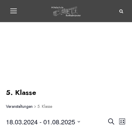
Events
5. Klasse
Veranstaltungen
5. Klasse
18.03.2024
 - 
01.08.2025
V
V
S
L
u
D
i